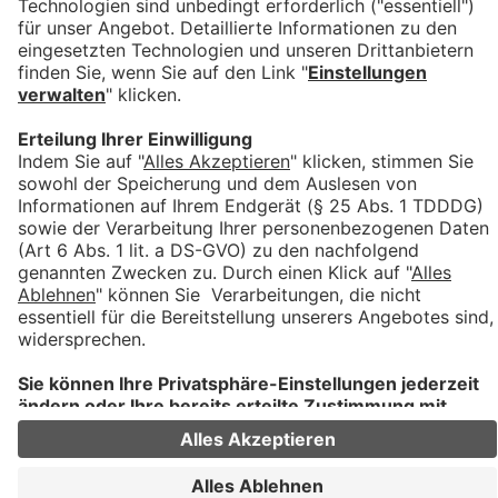
News-Bereich im Portal
13.07.2025 13:29
von Jürgen Helfer
Mit dem neuen
News-Bereich
informieren wir Sie
regelmäßig über Neuerungen und wichtige Hinweise rund
um das Cloud-Portal.
Hier finden Sie alle aktuellen Informationen zentral
gebündelt.
Wenn Sie im Portal eingeloggt sind, sehen Sie auf der
Startseite (Cockpit) alle Produkte und Services.
Im oberen rechten Bereich finden Sie den Zugang zu den
Portal-News
.
Klicken Sie auf den entsprechenden Link, um alle
veröffentlichten Beiträge einzusehen.
Zurück
START
DOWNLOADS
IMPRESSUM
DATENSCHUTZ