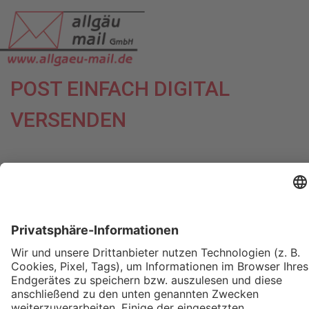
POST EINFACH DIGITAL
VERSENDEN
ANMELD
START
WAS IST ALLGAEU-MAIL.DIGITAL?
LEISTUNGEN
PREISLISTE
VORTEILSRECHNER