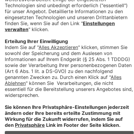
SerienbriefPlus
11.07.2025 16:30
von Jürgen Helfer
Mit der Funktion SerienbriefPlus kannst Du auf sehr
einfache Weise, deine Serienbriefe aufteilen. Zum
Serienbrief Modul, haben sich einige Verarbeitungsschritte
geändert, da wir mit dem SerienbriefPlus Modul neue
Möglichkeiten bieten. Das betrifft auch das Prüfen der
einzelnen Serienbrief, wenn man diese nicht gleich
freigeben möchte.
Wir haben hier noch einmal alle Infos für dich verlinkt zur
einfachen Navigation:
SerienbriefPlus - Wie funktioniert das Teilen ... ?
SerienbriefPlus - Prüfen nach Verarbeitung
SerienbriefPlus - Anlagen hinzufügen
Zurück